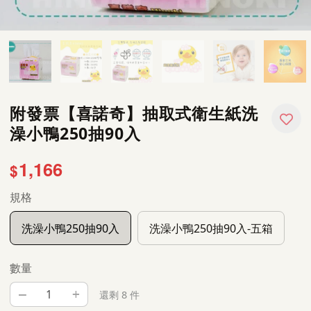
附發票【喜諾奇】抽取式衛生紙洗
澡小鴨250抽90入
1,166
$
規格
洗澡小鴨250抽90入
洗澡小鴨250抽90入-五箱
數量
–
+
還剩 8 件